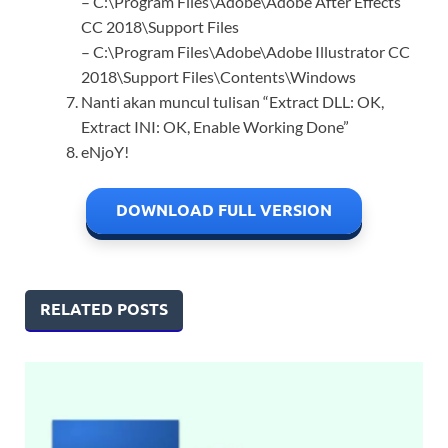
– C:\Program Files\Adobe\Adobe After Effects
CC 2018\Support Files
– C:\Program Files\Adobe\Adobe Illustrator CC
2018\Support Files\Contents\Windows
Nanti akan muncul tulisan “Extract DLL: OK,
Extract INI: OK, Enable Working Done”
eNjoY!
DOWNLOAD FULL VERSION
RELATED POSTS