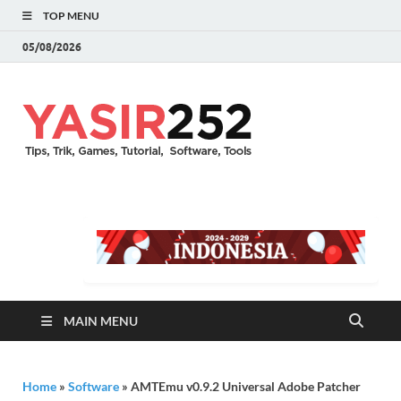
TOP MENU
05/08/2026
YASIR25
Download Full Version
Terbaru Aplikasi & PC
Games
MAIN MENU
Home
»
Software
»
AMTEmu v0.9.2 Universal Adobe Patcher