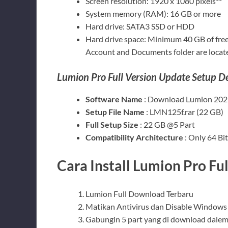
Screen resolution: 1920 x 1080 pixels**
System memory (RAM): 16 GB or more
Hard drive: SATA3 SSD or HDD
Hard drive space: Minimum 40 GB of free
Account and Documents folder are locat
Lumion Pro Full Version Update Setup De
Software Name
: Download Lumion 2025
Setup File Name
: LMN125f.rar (22 GB)
Full Setup Size
: 22 GB @5 Part
Compatibility Architecture
: Only 64 Bit
Cara Install Lumion Pro Ful
Lumion Full Download Terbaru
Matikan Antivirus dan Disable Windows
Gabungin 5 part yang di download dalem 