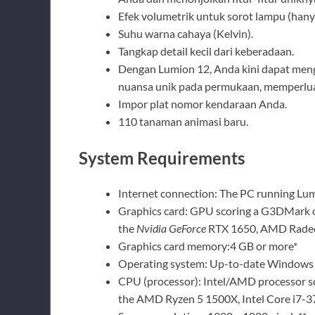
Efek volumetrik untuk sorot lampu (hany
Suhu warna cahaya (Kelvin).
Tangkap detail kecil dari keberadaan.
Dengan Lumion 12, Anda kini dapat men
nuansa unik pada permukaan, memperluas
Impor plat nomor kendaraan Anda.
110 tanaman animasi baru.
System Requirements
Internet connection: The PC running Lum
Graphics card: GPU scoring a G3DMark of 
the
Nvidia GeForce
RTX 1650, AMD Radeon
Graphics card memory:4 GB or more*
Operating system: Up-to-date Windows 
CPU (processor): Intel/AMD processor sc
the AMD Ryzen 5 1500X, Intel Core i7-3