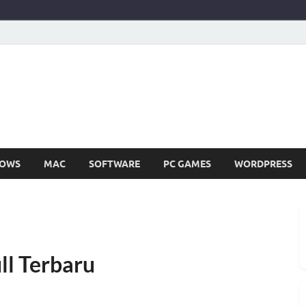
SIR252
Full Version Terbaru Aplikasi & PC Games
OWS
MAC
SOFTWARE
PC GAMES
WORDPRESS
ll Terbaru