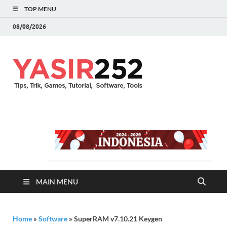
TOP MENU
08/08/2026
YASIR25
Download Full Version
Terbaru Aplikasi & PC
Games
MAIN MENU
Home
»
Software
»
SuperRAM v7.10.21 Keygen