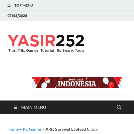
TOP MENU
07/08/2026
YASIR25
Download Full Version
Terbaru Aplikasi & PC
Games
MAIN MENU
Home
»
PC Games
»
ARK Survival Evolved Crack