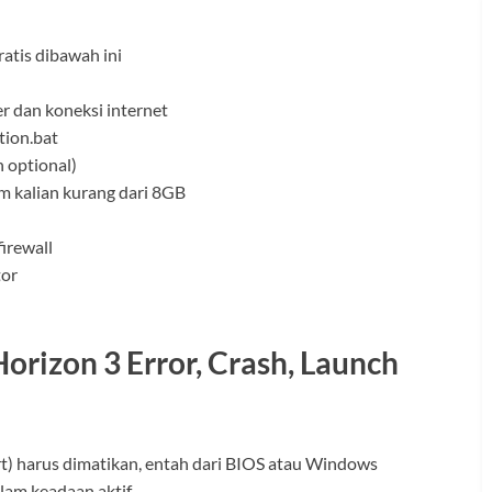
atis dibawah ini
r dan koneksi internet
ation.bat
 optional)
am kalian kurang dari 8GB
firewall
tor
orizon 3 Error, Crash, Launch
t) harus dimatikan, entah dari BIOS atau Windows
lam keadaan aktif