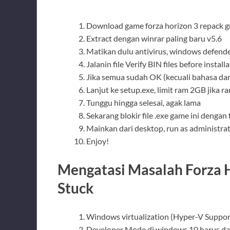
Download game forza horizon 3 repack gr
Extract dengan winrar paling baru v5.6
Matikan dulu antivirus, windows defende
Jalanin file Verify BIN files before install
Jika semua sudah OK (kecuali bahasa dan
Lanjut ke setup.exe, limit ram 2GB jika r
Tunggu hingga selesai, agak lama
Sekarang blokir file .exe game ini dengan 
Mainkan dari desktop, run as administra
Enjoy!
Mengatasi Masalah Forza H
Stuck
Windows virtualization (Hyper-V Suppor
Developer Mode di windows 10 harus da