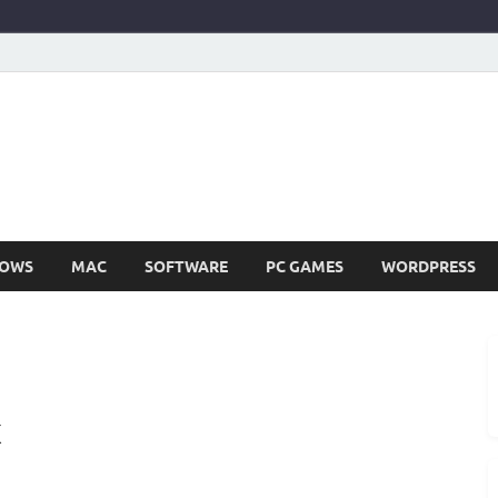
SIR252
Full Version Terbaru Aplikasi & PC Games
OWS
MAC
SOFTWARE
PC GAMES
WORDPRESS
k