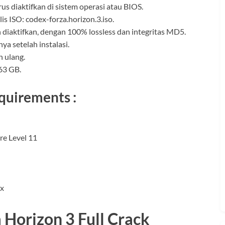
us diaktifkan di sistem operasi atau BIOS.
s ISO: codex-forza.horizon.3.iso.
 diaktifkan, dengan 100% lossless dan integritas MD5.
ya setelah instalasi.
 ulang.
63 GB.
quirements :
re Level 11
0x
 Horizon 3 Full Crack