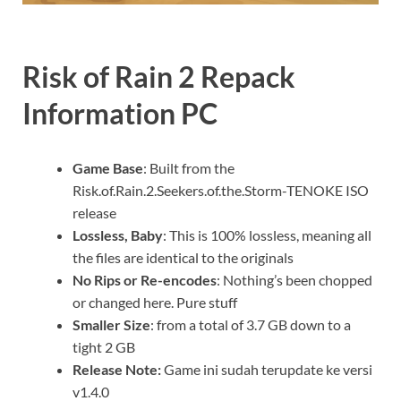
Risk of Rain 2 Repack
Information PC
Game Base
: Built from the
Risk.of.Rain.2.Seekers.of.the.Storm-TENOKE ISO
release
Lossless, Baby
: This is 100% lossless, meaning all
the files are identical to the originals
No Rips or Re-encodes
: Nothing’s been chopped
or changed here. Pure stuff
Smaller Size
: from a total of 3.7 GB down to a
tight 2 GB
Release Note:
Game ini sudah terupdate ke versi
v1.4.0