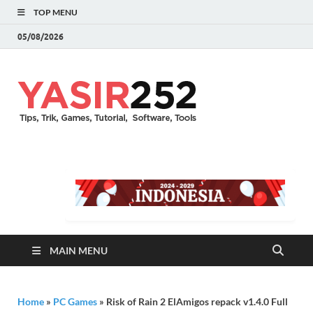
TOP MENU
05/08/2026
YASIR25
Download Full Version
Terbaru Aplikasi & PC
Games
MAIN MENU
Home
»
PC Games
»
Risk of Rain 2 ElAmigos repack v1.4.0 Full