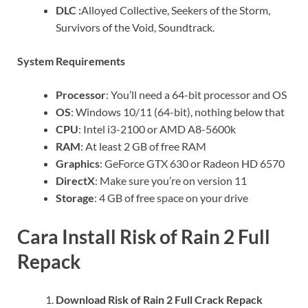
DLC :
Alloyed Collective, Seekers of the Storm,
Survivors of the Void, Soundtrack.
System Requirements
Processor
: You’ll need a 64-bit processor and OS
OS
: Windows 10/11 (64-bit), nothing below that
CPU
: Intel i3-2100 or AMD A8-5600k
RAM
: At least 2 GB of free RAM
Graphics
: GeForce GTX 630 or Radeon HD 6570
DirectX
: Make sure you’re on version 11
Storage
: 4 GB of free space on your drive
Cara Install Risk of Rain 2 Full
Repack
Download Risk of Rain 2 Full Crack Repack