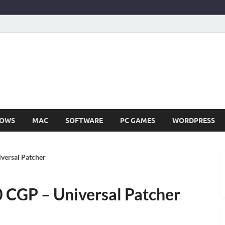
SIR252
Full Version Terbaru Aplikasi & PC Games
OWS
MAC
SOFTWARE
PC GAMES
WORDPRESS
versal Patcher
 CGP – Universal Patcher