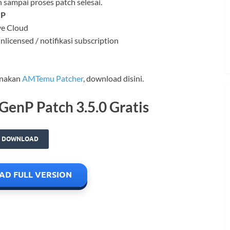
 sampai proses patch selesai.
UP
ve Cloud
icensed / notifikasi subscription
unakan
AMTemu Patcher
, download disini.
enP Patch 3.5.0 Gratis
DOWNLOAD
D FULL VERSION