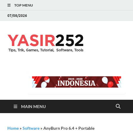
TOP MENU
07/08/2026
YASIR25
Download Full Version
Terbaru Aplikasi & PC
Games
MAIN MENU
Home
»
Software
»
AnyBurn Pro 6.4 + Portable