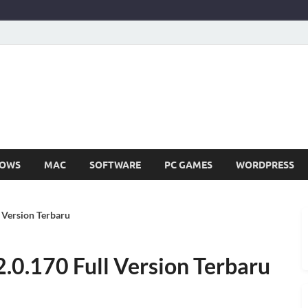
SIR252
Full Version Terbaru Aplikasi & PC Games
OWS
MAC
SOFTWARE
PC GAMES
WORDPRESS
 Version Terbaru
0.170 Full Version Terbaru