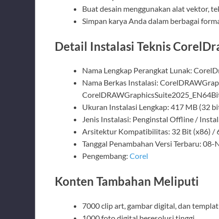
Buat desain menggunakan alat vektor, tek
Simpan karya Anda dalam berbagai forma
Detail Instalasi Teknis CorelD
Nama Lengkap Perangkat Lunak: CorelDr
Nama Berkas Instalasi: CorelDRAWGraph
CorelDRAWGraphicsSuite2025_EN64Bit
Ukuran Instalasi Lengkap: 417 MB (32 bit
Jenis Instalasi: Penginstal Offline / Inst
Arsitektur Kompatibilitas: 32 Bit (x86) / 
Tanggal Penambahan Versi Terbaru: 08
Pengembang:
Corel
Konten Tambahan Meliputi
7000 clip art, gambar digital, dan templa
1000 foto digital beresolusi tinggi