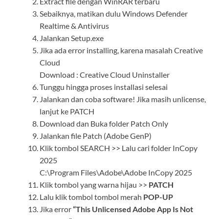
Extract file
dengan WinRAR terbaru
Sebaiknya, matikan dulu Windows Defender
Realtime & Antivirus
Jalankan Setup.exe
Jika ada error installing, karena masalah Creative
Cloud
Download : Creative Cloud Uninstaller
Tunggu hingga proses installasi selesai
Jalankan dan coba software! Jika masih unlicense,
lanjut ke PATCH
Download dan Buka folder Patch Only
Jalankan file Patch (Adobe GenP)
Klik tombol SEARCH >> Lalu cari folder InCopy
2025
C:\Program Files\Adobe\Adobe InCopy 2025
Klik tombol yang warna hijau >>
PATCH
Lalu klik tombol tombol merah
POP-UP
Jika error
“This Unlicensed Adobe App Is Not