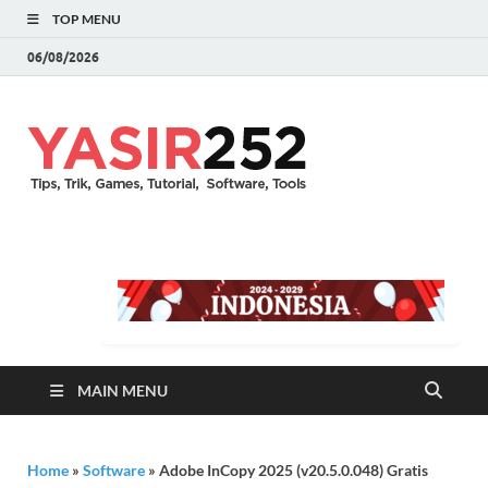
TOP MENU
06/08/2026
YASIR25
Download Full Version
Terbaru Aplikasi & PC
Games
MAIN MENU
Home
»
Software
»
Adobe InCopy 2025 (v20.5.0.048) Gratis