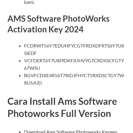
kami.
AMS Software PhotoWorks
Activation Key 2024
FCDRWT56Y7EDUHFYCGTFRDXDFRTS6Y7U8
SIEDF
VCFDERT6Y7U8I9DKFJUHVYGTCRDXSCFGTY
67WSU
BGVFCDXE4R56T78IDJFHYCT5RXDSCTGY7W
8USJUD
Cara Install Ams Software
Photoworks Full Version
Download Ams Software Photoworks Keygen