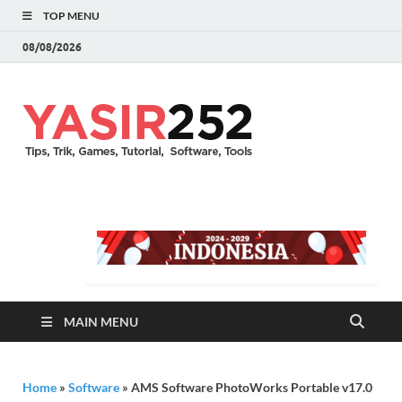
TOP MENU
08/08/2026
YASIR25
Download Full Version
Terbaru Aplikasi & PC
Games
MAIN MENU
Home
»
Software
»
AMS Software PhotoWorks Portable v17.0