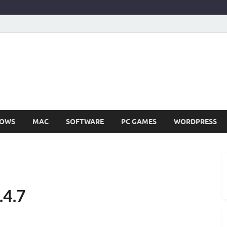
SIR252
Full Version Terbaru Aplikasi & PC Games
OWS
MAC
SOFTWARE
PC GAMES
WORDPRESS
.4.7