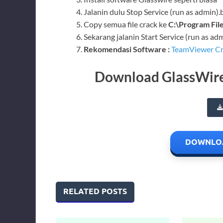
Jalanin dulu Stop Service (run as admin).
Copy semua file crack ke
C:\Program Fil
Sekarang jalanin Start Service (run as ad
Rekomendasi Software :
TeamViewer Cr
Download GlassWire F
DOWNLOA
RELATED POSTS