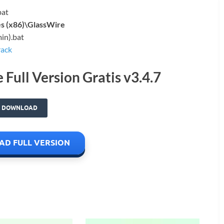
bat
es (x86)\GlassWire
min).bat
ack
ull Version Gratis v3.4.7
DOWNLOAD
D FULL VERSION