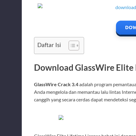
DOW
Daftar Isi
Download GlassWire Elite F
GlassWire Crack 3.4
adalah program pemantauan
Anda mengelola dan memantau lalu lintas Interne
canggih yang secara cerdas dapat mendeteksi seg
GlassWire Elite Lifetime License hebat ini dengan