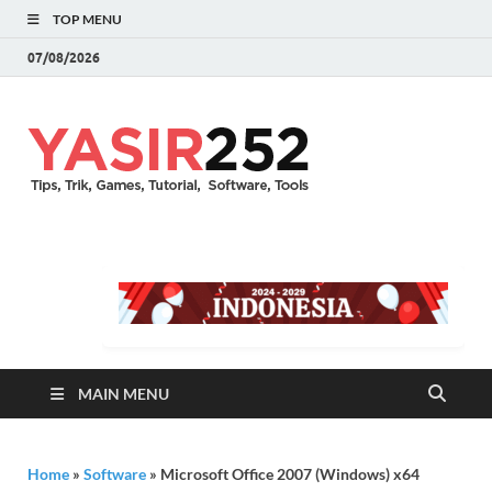
TOP MENU
07/08/2026
YASIR25
Download Full Version
Terbaru Aplikasi & PC
Games
MAIN MENU
Home
»
Software
»
Microsoft Office 2007 (Windows) x64