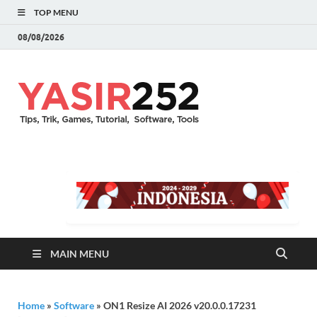
TOP MENU
08/08/2026
YASIR25
Download Full Version
Terbaru Aplikasi & PC
Games
MAIN MENU
Home
»
Software
»
ON1 Resize AI 2026 v20.0.0.17231