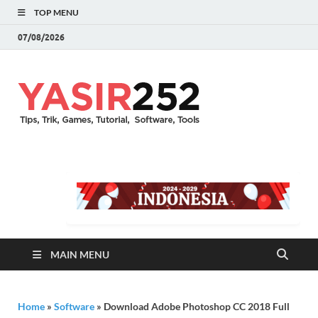
TOP MENU
07/08/2026
YASIR25
Download Full Version
Terbaru Aplikasi & PC
Games
MAIN MENU
Home
»
Software
»
Download Adobe Photoshop CC 2018 Full