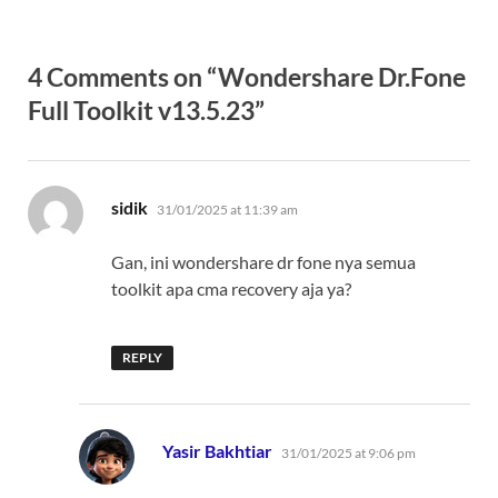
4 Comments on “Wondershare Dr.Fone
Full Toolkit v13.5.23”
says:
sidik
31/01/2025 at 11:39 am
Gan, ini wondershare dr fone nya semua
toolkit apa cma recovery aja ya?
REPLY
says:
Yasir Bakhtiar
31/01/2025 at 9:06 pm