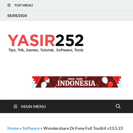
TOP MENU
06/08/2026
YASIR25
Download Full Version
Terbaru Aplikasi & PC
Games
MAIN MENU
Home
»
Software
»
Wondershare Dr.Fone Full Toolkit v13.5.23