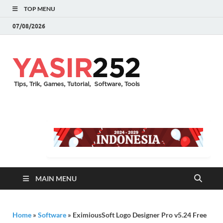
TOP MENU
07/08/2026
YASIR25
Download Full Version
Terbaru Aplikasi & PC
Games
MAIN MENU
Home
»
Software
»
EximiousSoft Logo Designer Pro v5.24 Free